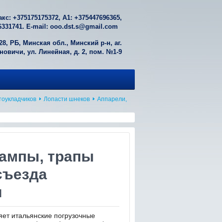
акс: +
375175175372
, А1: +
375447696365
,
6331741
. E-mail:
ooo.dst.s@gmail.com
28, РБ, Минская обл., Минский р-н, аг.
овичи, ул. Линейная, д. 2, пом. №1-9
тоукладчиков
Лопасти шнеков
Аппарели,
рампы, трапы
съезда
и
яет итальянские погрузочные