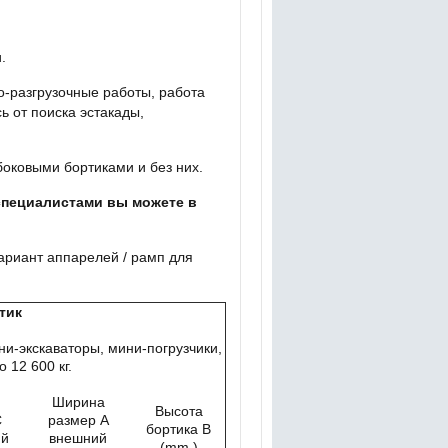
.
о-разгрузочные работы, работа
ь от поиска эстакады,
оковыми бортиками и без них.
специалистами вы можете в
ариант аппарелей / рамп для
тик
ни-экскаваторы, мини-погрузчики,
 12 600 кг.
Ширина
Высота
С
размер А
бортика В
ий
внешний
(mm.)