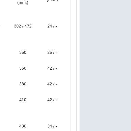
(mm.)
0
302 / 472
24 / -
350
25 / -
360
42 / -
380
42 / -
410
42 / -
430
34 / -