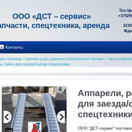
Тел./ф
ООО «ДСТ – сервис»
+
37529
апчасти, спецтехника, аренда
2230
Ждан
Контакты
ная страница
Запчасти для дорожно-строительной техники
Части асфаль
ы, трапы для заезда/съезда спецтехники
Аппарели, 
для заезда/
спецтехник
ООО "ДСТ-сервис" поставл
1/14