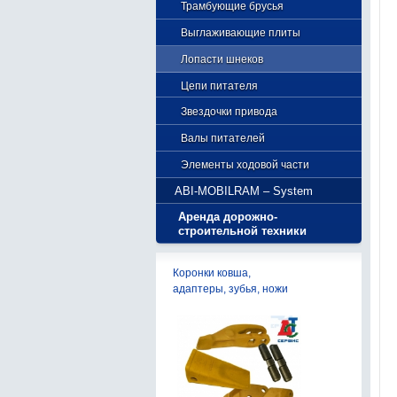
Трамбующие брусья
фрез
Выглаживающие плиты
Лопасти шнеков
Цепи питателя
Звездочки привода
Валы питателей
Элементы ходовой части
ABI-MOBILRAM – System
Аренда дорожно-
строительной техники
Коронки ковша,
адаптеры, зубья, ножи