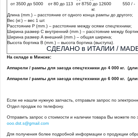
от 3500 до 5000
от 80 до 113
от 8750 до 12600
550 / -
кг.
Длина (mm.) – расстояние от одного конца рампы до другого;
Вес (кг.) – вес 1 шт.
Расстояние Р (mm.) – расстояние между осями спецтехники;
Ширина размер С внутренний (mm.) – расстояние между борти
Ширина размер А внешний (mm.) – общая ширина;
Высота бортика В (mm.) – высота бортика (выступа).
СДЕЛАНО в ИТАЛИИ / MADE 
На складе в Минске:
Аппарели / рампы
для заезда спецтехники до 4 000 кг. (длина 
Аппарели / рампы
для заезда спецтехники до 6 000 кг.
(длин
Если не нашли нужную запчасть, отправьте запрос по электронн
Отдел продаж по телефону.
Отправить запрос о стоимости и наличии товара Вы можете по
ooo.dst.s@gmail.com
Для получения более подробной информации о продукции обр